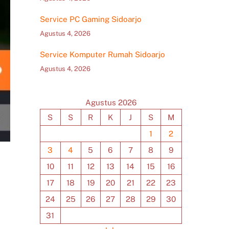
Service PC Gaming Sidoarjo
Agustus 4, 2026
Service Komputer Rumah Sidoarjo
Agustus 4, 2026
Agustus 2026
S
S
R
K
J
S
M
1
2
3
4
5
6
7
8
9
10
11
12
13
14
15
16
17
18
19
20
21
22
23
24
25
26
27
28
29
30
31