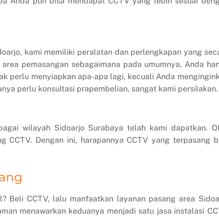
rea Anda pun bisa mendapat CCTV yang lebih sesuai den
arjo, kami memiliki peralatan dan perlengkapan yang sec
gi area pemasangan sebagaimana pada umumnya, Anda ha
tak perlu menyiapkan apa-apa lagi, kecuali Anda mengingin
nya perlu konsultasi prapembelian, sangat kami persilakan.
gai wilayah Sidoarjo Surabaya telah kami dapatkan. O
ng CCTV. Dengan ini, harapannya CCTV yang terpasang b
rang
? Beli CCTV, lalu manfaatkan layanan pasang area Sidoa
laman menawarkan keduanya menjadi satu jasa instalasi C