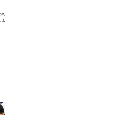
an,
00.