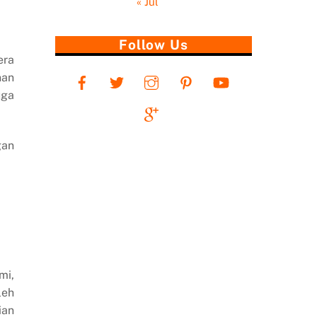
« Jul
Follow Us
era
nan
uga
gan
mi,
leh
ian