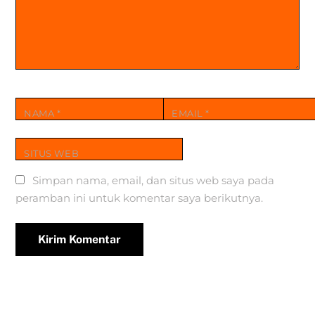
NAMA
*
EMAIL
*
SITUS WEB
Simpan nama, email, dan situs web saya pada
peramban ini untuk komentar saya berikutnya.