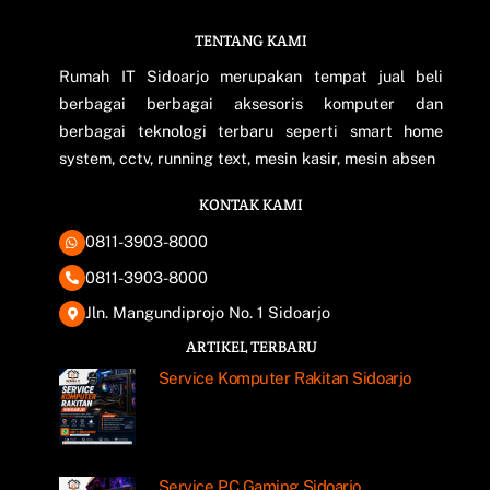
TENTANG KAMI
Back
To
Rumah IT Sidoarjo merupakan tempat jual beli
Top
berbagai berbagai aksesoris komputer dan
berbagai teknologi terbaru seperti smart home
system, cctv, running text, mesin kasir, mesin absen
KONTAK KAMI
0811-3903-8000
0811-3903-8000
Jln. Mangundiprojo No. 1 Sidoarjo
ARTIKEL TERBARU
Service Komputer Rakitan Sidoarjo
Service PC Gaming Sidoarjo