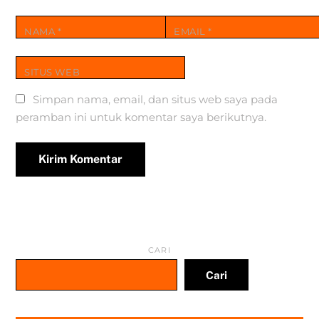
NAMA
*
EMAIL
*
SITUS WEB
Simpan nama, email, dan situs web saya pada
peramban ini untuk komentar saya berikutnya.
CARI
Cari