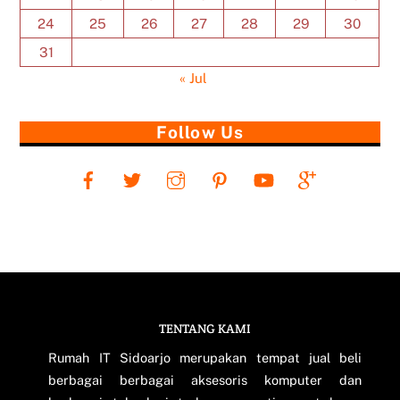
24
25
26
27
28
29
30
31
« Jul
Follow Us
TENTANG KAMI
Back
To
Rumah IT Sidoarjo merupakan tempat jual beli
Top
berbagai berbagai aksesoris komputer dan